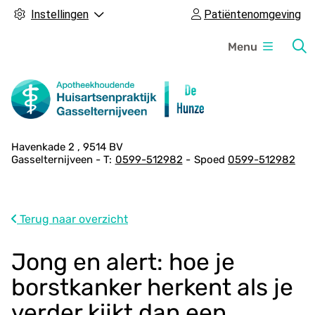
Instellingen
Patiëntenomgeving
H
Menu
o
o
f
d
m
A
Havenkade
2
9514 BV
e
Gasselternijveen
0599-512982
Spoed
0599-512982
d
n
r
u
e
s
Terug naar overzicht
g
e
Jong en alert: hoe je
g
borstkanker herkent als je
e
v
verder kijkt dan een