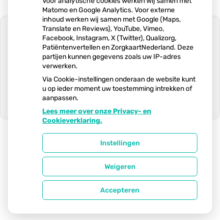
Voor analytische cookies werken wij samen met
Matomo en Google Analytics. Voor externe
inhoud werken wij samen met Google (Maps,
Translate en Reviews), YouTube, Vimeo,
Facebook, Instagram, X (Twitter), Qualizorg,
Patiëntenvertellen en ZorgkaartNederland. Deze
partijen kunnen gegevens zoals uw IP-adres
U heeft geen toestemming gegeven
verwerken.
voor
externe inhoud
die nodig is om dit
te zien.
Via Cookie-instellingen onderaan de website kunt
u op ieder moment uw toestemming intrekken of
Cookie-instellingen wijzigen
aanpassen.
Lees meer over onze Privacy- en
Ga
Cookieverklaring.
naar
het
begin
Instellingen
van
Uw Zorg Online
|
Beheer
de
Weigeren
pagin
Privacy verklaring
|
Cookie-instellingen
|
Voorwaarden
Accepteren