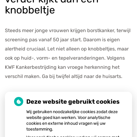
e
knobbeltje
n
s
Steeds meer jonge vrouwen krijgen borstkanker, terwijl
screening pas vanaf 50 jaar start. Daarom is eigen
alertheid cruciaal. Let niet alleen op knobbeltjes, maar
ook op huid-, vorm- en tepelveranderingen. Volgens
KWF Kankerbestrijding kan vroege herkenning het
verschil maken. Ga bij twijfel altijd naar de huisarts.
Deze website gebruikt cookies
Lees het hele artikel op:
Gez
Wij gebruiken noodzakelijke cookies zodat deze
Publicatiedatum:
30-01-2026
website goed kan werken. Voor analytische
cookies en externe inhoud vragen wij uw
toestemming.