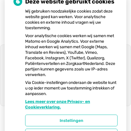
Deze website gebruikt cookies
twee verschillende systemen zijn, heeft u het wettelijk
recht om ons te vragen deze relevante bloedwaarden
Wij gebruiken noodzakelijke cookies zodat deze
niet via Lab4Apo aan uw apotheekdossier te koppelen.
website goed kan werken. Voor analytische
Mocht u dit niet willen, dan kunt u dit bespreken met
cookies en externe inhoud vragen wij uw
een van de huisartsen.
toestemming.
Voor analytische cookies werken wij samen met
Matomo en Google Analytics. Voor externe
inhoud werken wij samen met Google (Maps,
Translate en Reviews), YouTube, Vimeo,
Facebook, Instagram, X (Twitter), Qualizorg,
Patiëntenvertellen en ZorgkaartNederland. Deze
partijen kunnen gegevens zoals uw IP-adres
U heeft geen toestemming gegeven
verwerken.
voor
externe inhoud
die nodig is om dit
te zien.
Via Cookie-instellingen onderaan de website kunt
u op ieder moment uw toestemming intrekken of
Cookie-instellingen wijzigen
aanpassen.
Lees meer over onze Privacy- en
Ga
Cookieverklaring.
naar
het
begin
Instellingen
van
Uw Zorg Online
|
Beheer
de