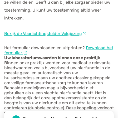
ze willen delen. Geeft u dan bij elke zorgaanbieder uw
toestemming. U kunt uw toestemming altijd weer
intrekken.
Bekijk de Voorlichtingsfolder Volgjezorg
Het formulier downloaden en uitprinten?
Download het
formulier.
Uw laboratoriumwaarden binnen onze praktijk
Binnen onze praktijk worden voor medicatie relevante
bloedwaarden zoals bijvoorbeeld uw nierfunctie in de
meeste gevallen automatisch van uw
huisartsendossier aan uw apotheekdossier gekoppeld
om veilige farmaceutische zorg te kunnen leveren.
Bepaalde medicijnen mag u bijvoorbeeld niet
gebruiken als u een slechte nierfunctie heeft. Het is
dan belangrijk dat onze apothekersassistente op de
hoogte is van uw nierfunctie om dit extra te kunnen
controleren (dubbele controle). Deze koppeling verloopt
via Lab4Apo. Omdat het huisartsendossier (Sanday
Huisarts) en uw apotheekdossier (Sanday Apotheek)