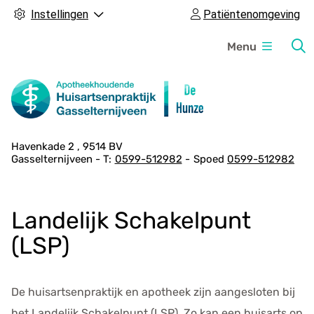
Instellingen
Patiëntenomgeving
H
Menu
o
o
f
d
m
A
Havenkade
2
9514 BV
e
Gasselternijveen
0599-512982
Spoed
0599-512982
d
n
r
u
e
Landelijk Schakelpunt
s
g
(LSP)
e
g
e
De huisartsenpraktijk en apotheek zijn aangesloten bij
v
het Landelijk Schakelpunt (LSP). Zo kan een huisarts op