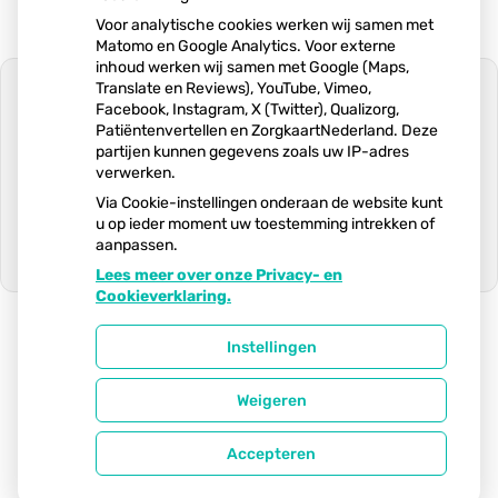
Voor analytische cookies werken wij samen met
Matomo en Google Analytics. Voor externe
inhoud werken wij samen met Google (Maps,
Translate en Reviews), YouTube, Vimeo,
Facebook, Instagram, X (Twitter), Qualizorg,
Patiëntenvertellen en ZorgkaartNederland. Deze
partijen kunnen gegevens zoals uw IP-adres
U heeft geen toestemming gegeven
verwerken.
voor
externe inhoud
die nodig is om dit
te zien.
Via Cookie-instellingen onderaan de website kunt
u op ieder moment uw toestemming intrekken of
Cookie-instellingen wijzigen
aanpassen.
Lees meer over onze Privacy- en
Ga
Cookieverklaring.
naar
het
begin
Instellingen
van
Uw Zorg Online
|
Beheer
de
Weigeren
pagin
Privacy verklaring
|
Cookie-instellingen
|
Voorwaarden
Accepteren