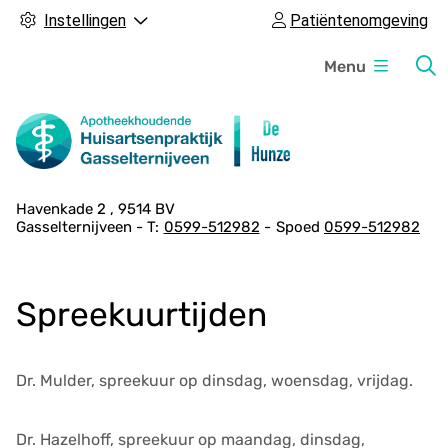
Instellingen
Patiëntenomgeving
H
Menu
o
o
f
d
m
A
Havenkade
2
9514 BV
e
Gasselternijveen
0599-512982
Spoed
0599-512982
d
n
r
u
e
Spreekuurtijden
s
g
e
Dr. Mulder, spreekuur op dinsdag, woensdag, vrijdag.
g
e
v
Dr. Hazelhoff, spreekuur op maandag, dinsdag,