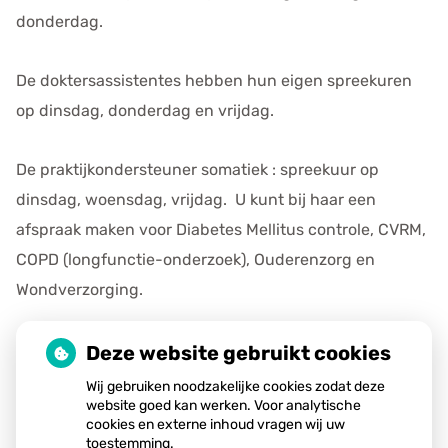
e
donderdag.
n
s
De doktersassistentes hebben hun eigen spreekuren
op dinsdag, donderdag en vrijdag.
De praktijkondersteuner somatiek : spreekuur op
dinsdag, woensdag, vrijdag. U kunt bij haar een
afspraak maken voor Diabetes Mellitus controle, CVRM,
COPD (longfunctie-onderzoek), Ouderenzorg en
Wondverzorging.
De praktijkondersteuner GGZ (psychische
Deze website gebruikt cookies
problematiek) spreekuur op: woensdag en donderdag.
Wij gebruiken noodzakelijke cookies zodat deze
website goed kan werken. Voor analytische
Afspraken bij haar uitsluitend via de huisarts.
cookies en externe inhoud vragen wij uw
toestemming.