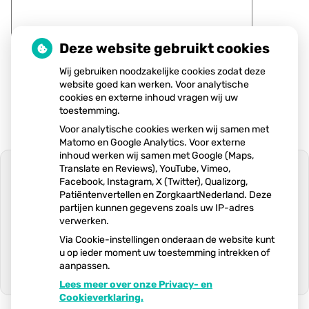
Deze website gebruikt cookies
Wij gebruiken noodzakelijke cookies zodat deze
Volgende
website goed kan werken. Voor analytische
cookies en externe inhoud vragen wij uw
toestemming.
Voor analytische cookies werken wij samen met
Matomo en Google Analytics. Voor externe
inhoud werken wij samen met Google (Maps,
Translate en Reviews), YouTube, Vimeo,
Facebook, Instagram, X (Twitter), Qualizorg,
Patiëntenvertellen en ZorgkaartNederland. Deze
partijen kunnen gegevens zoals uw IP-adres
U heeft geen toestemming gegeven
verwerken.
voor
externe inhoud
die nodig is om dit
te zien.
Via Cookie-instellingen onderaan de website kunt
u op ieder moment uw toestemming intrekken of
Cookie-instellingen wijzigen
aanpassen.
Lees meer over onze Privacy- en
Ga
Cookieverklaring.
naar