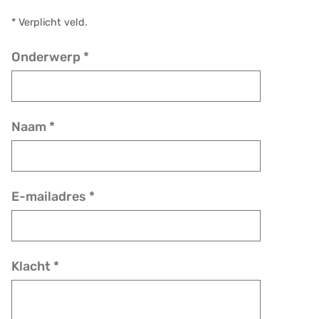
e
* Verplicht veld.
n
s
Onderwerp
*
Naam
*
E-mailadres
*
Klacht
*