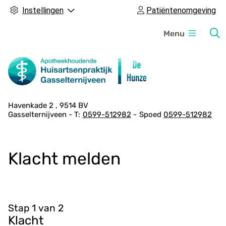
Instellingen
Patiëntenomgeving
H
Menu
o
o
f
d
m
A
Havenkade
2
9514 BV
e
Gasselternijveen
0599-512982
Spoed
0599-512982
d
n
r
u
e
Klacht melden
s
g
e
g
e
Stap 1 van 2
v
Klacht