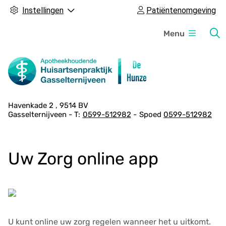
Instellingen
Patiëntenomgeving
H
Menu
o
o
f
d
m
A
Havenkade
2
9514 BV
e
Gasselternijveen
0599-512982
Spoed
0599-512982
d
n
r
u
e
Uw Zorg online app
s
g
e
g
e
v
U kunt online uw zorg regelen wanneer het u uitkomt.